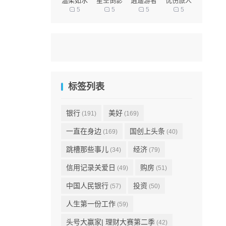
温柔如水
星空倒影
逍遥游者
忧伤旅人
5
5
5
5
标签列表
银行
美好
(191)
(169)
一直在身边
国创上头条
(169)
(40)
跳槽那些事儿
经济
(34)
(79)
信用记录关爱日
购房
(49)
(51)
中国人民银行
投资
(57)
(50)
人生第一份工作
(59)
头号大赢家| 理财大赛第二季
(42)