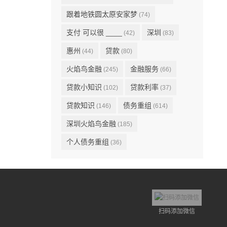
跟着地铁圆太原安家梦
(74)
支付 可以很 ____
深圳
(42)
(83)
惠州
贷款
(44)
(80)
火焰鸟金融
金融服务
(245)
(66)
贷款小知识
贷款利率
(102)
(37)
贷款知识
债务重组
(146)
(614)
深圳火焰鸟金融
(185)
个人债务重组
(36)
扫码添加微信