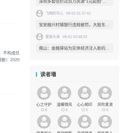
深圳多套估价过百万房源“1元起拍”，小产权房赫然位列其中，究竟是捡漏还是陷阱？
飞翔的鸟儿
09-01 01:37:42
宝安融兴村镇银行违规被罚，大股东哈尔滨银行需加强监管。
星辰大海
09-01 00:48:25
南山：金融驿站为实体经济注入新的活力。
考，不构成任
）2020
读者墙
心之守护
温暖微风
心心相印
风吹麦浪
6
6
5
5