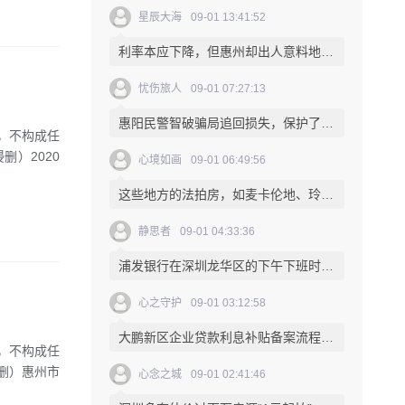
星辰大海
09-01 13:41:52
利率本应下降，但惠州却出人意料地上涨，带来了不小的负担。
忧伤旅人
09-01 07:27:13
惠阳民警智破骗局追回损失，保护了女子的利益。
考，不构成任
）2020
心境如画
09-01 06:49:56
这些地方的法拍房，如麦卡伦地、玲珑花园、远洋万和城、天博中心和南城社区，可提供贷款选项。
静思者
09-01 04:33:36
浦发银行在深圳龙华区的下午下班时间未提供。
心之守护
09-01 03:12:58
大鹏新区企业贷款利息补贴备案流程简单易懂，为企业发展提供了有效的支持和激励。
考，不构成任
删）惠州市
心念之城
09-01 02:41:46