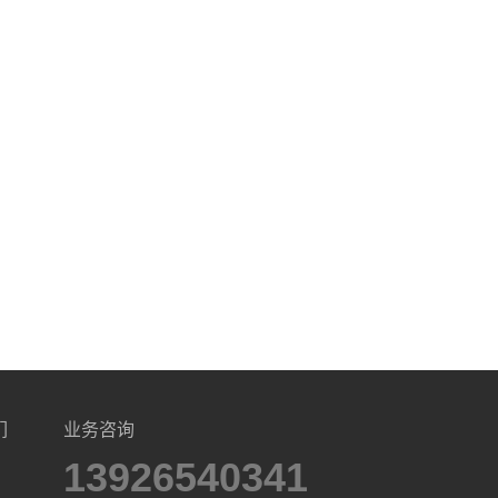
们
业务咨询
13926540341