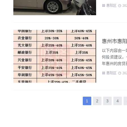
惠阳区
20
惠州市惠阳
以下内容由一站
何投资建议，
年惠州的房贷基
惠阳区
20
1
2
3
4