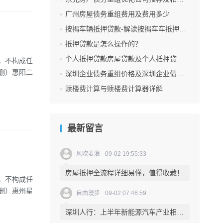
广州房屋债务重组费用及费用多少
按揭车辆抵押贷款-解读按揭车车抵押贷款的利弊及申请流程
抵押贷款是怎么操作的？
？
个人抵押贷款房屋贷款及个人抵押贷款房屋贷款怎么贷
考，不构成任
删）惠阳二
深圳企业债务重组价格及深圳企业债务重组价格公示
赎楼费计算与赎楼费计算器详解
最新留言
风吹麦浪
09-02 19:55:33
房屋抵押全流程详细易懂，值得收藏！
考，不构成任
删）惠州星
自由漫步
09-02 07:46:59
深圳人行：上半年新能源汽车产业相关贷款同比增长超六成，展现出深圳在可持续发展领域的积极态度和实力。