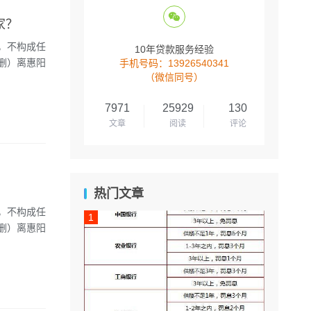
家？
考，不构成任
10年贷款服务经验
删）离惠阳
手机号码：13926540341
（微信同号）
7971
25929
130
文章
阅读
评论
？
热门文章
考，不构成任
删）离惠阳