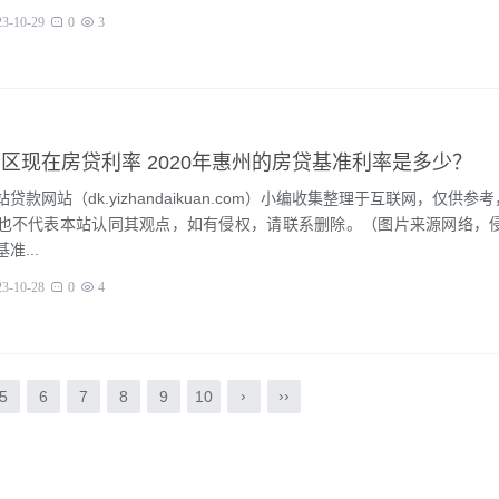
23-10-29
0
3
区现在房贷利率 2020年惠州的房贷基准利率是多少？
贷款网站（dk.yizhandaikuan.com）小编收集整理于互联网，仅供参
也不代表本站认同其观点，如有侵权，请联系删除。（图片来源网络，侵删
准...
23-10-28
0
4
›
››
5
6
7
8
9
10